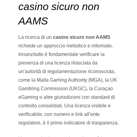
casino sicuro non
AAMS
La ricerca di un
casino sicuro non AAMS
richiede un approccio metodico e informato.
Innanzitutto è fondamentale verificare la
presenza di una licenza rilasciata da
un'autorità di regolamentazione riconosciuta,
come la Malta Gaming Authority (MGA), la UK
Gambling Commission (UKGC), la Curaçao
eGaming o altre giurisdizioni con standard di
controllo consolidati. Una licenza visibile e
verificabile, con numero e link all'ente
regolatore, è il primo indicatore di trasparenza.