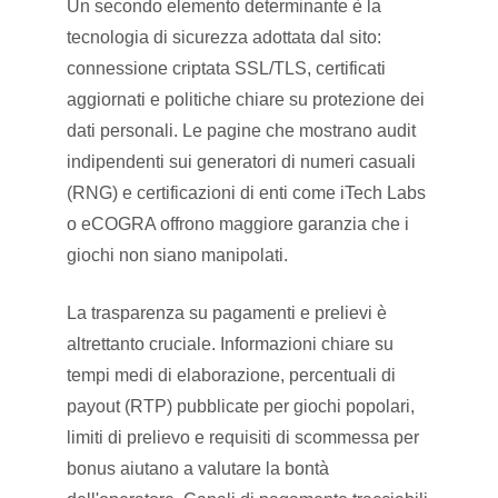
Un secondo elemento determinante è la
tecnologia di sicurezza adottata dal sito:
connessione criptata SSL/TLS, certificati
aggiornati e politiche chiare su protezione dei
dati personali. Le pagine che mostrano audit
indipendenti sui generatori di numeri casuali
(RNG) e certificazioni di enti come iTech Labs
o eCOGRA offrono maggiore garanzia che i
giochi non siano manipolati.
La trasparenza su pagamenti e prelievi è
altrettanto cruciale. Informazioni chiare su
tempi medi di elaborazione, percentuali di
payout (RTP) pubblicate per giochi popolari,
limiti di prelievo e requisiti di scommessa per
bonus aiutano a valutare la bontà