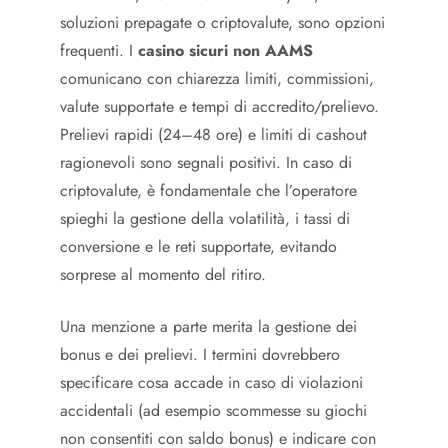
soluzioni prepagate o criptovalute, sono opzioni
frequenti. I
casino sicuri non AAMS
comunicano con chiarezza limiti, commissioni,
valute supportate e tempi di accredito/prelievo.
Prelievi rapidi (24–48 ore) e limiti di cashout
ragionevoli sono segnali positivi. In caso di
criptovalute, è fondamentale che l’operatore
spieghi la gestione della volatilità, i tassi di
conversione e le reti supportate, evitando
sorprese al momento del ritiro.
Una menzione a parte merita la gestione dei
bonus e dei prelievi. I termini dovrebbero
specificare cosa accade in caso di violazioni
accidentali (ad esempio scommesse su giochi
non consentiti con saldo bonus) e indicare con