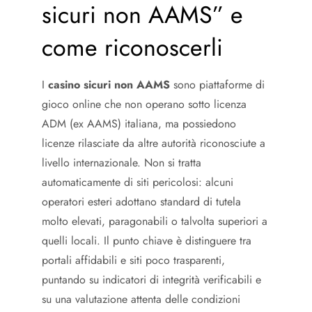
sicuri non AAMS” e
come riconoscerli
I
casino sicuri non AAMS
sono piattaforme di
gioco online che non operano sotto licenza
ADM (ex AAMS) italiana, ma possiedono
licenze rilasciate da altre autorità riconosciute a
livello internazionale. Non si tratta
automaticamente di siti pericolosi: alcuni
operatori esteri adottano standard di tutela
molto elevati, paragonabili o talvolta superiori a
quelli locali. Il punto chiave è distinguere tra
portali affidabili e siti poco trasparenti,
puntando su indicatori di integrità verificabili e
su una valutazione attenta delle condizioni