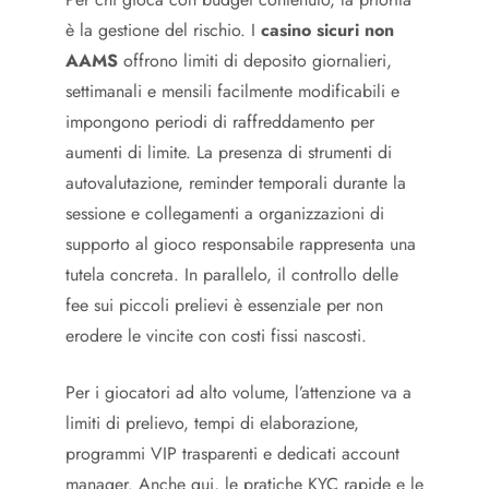
è la gestione del rischio. I
casino sicuri non
AAMS
offrono limiti di deposito giornalieri,
settimanali e mensili facilmente modificabili e
impongono periodi di raffreddamento per
aumenti di limite. La presenza di strumenti di
autovalutazione, reminder temporali durante la
sessione e collegamenti a organizzazioni di
supporto al gioco responsabile rappresenta una
tutela concreta. In parallelo, il controllo delle
fee sui piccoli prelievi è essenziale per non
erodere le vincite con costi fissi nascosti.
Per i giocatori ad alto volume, l’attenzione va a
limiti di prelievo, tempi di elaborazione,
programmi VIP trasparenti e dedicati account
manager. Anche qui, le pratiche KYC rapide e le