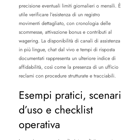
precisione eventuali limiti giornalieri o mensili. È
utile verificare l’esistenza di un registro
movimenti dettagliato, con cronologia delle
scommesse, attivazione bonus e contributi al
wagering. La disponibilità di canali di assistenza
in più lingue, chat dal vivo e tempi di risposta
documentati rappresenta un ulteriore indice di
affidabilità, così come la presenza di un ufficio
reclami con procedure strutturate e tracciabili.
Esempi pratici, scenari
d’uso e checklist
operativa