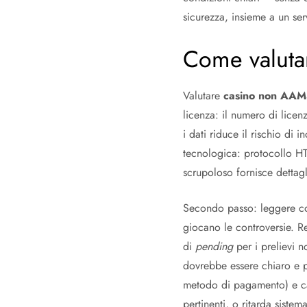
sicurezza, insieme a un ser
Come valutare
Valutare
casino non AAMS
licenza: il numero di licenz
i dati riduce il rischio di 
tecnologica: protocollo HT
scrupoloso fornisce dettagli
Secondo passo: leggere con 
giocano le controversie. Re
di
pending
per i prelievi n
dovrebbe essere chiaro e p
metodo di pagamento) e cana
pertinenti, o ritarda sistem