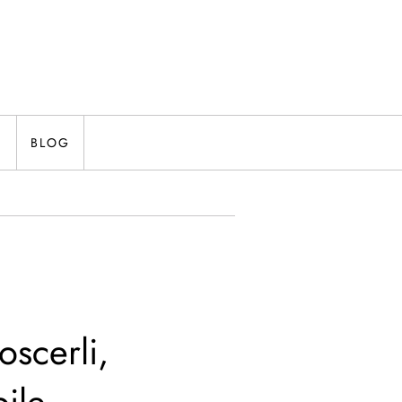
N
BLOG
scerli,