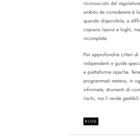
riconosciuto dal regolator
ambito da considerare è l
quando disponibile, e diffi
copiano layout e loghi, ma 
incomplete.
Per approfondire criteri di 
indipendenti e guide specia
e piattaforme opache. Tenere
programmati restano, in ogn
informate, strumenti di cont
rischi, ma li rende gestibil
BLOG