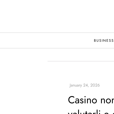
Skip
to
content
BUSINESS
Casino non