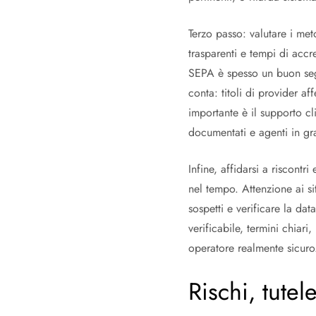
Terzo passo: valutare i me
trasparenti e tempi di accre
SEPA è spesso un buon segn
conta: titoli di provider af
importante è il supporto cl
documentati e agenti in gra
Infine, affidarsi a riscontr
nel tempo. Attenzione ai si
sospetti e verificare la dat
verificabile, termini chiar
operatore realmente sicuro
Rischi, tutel