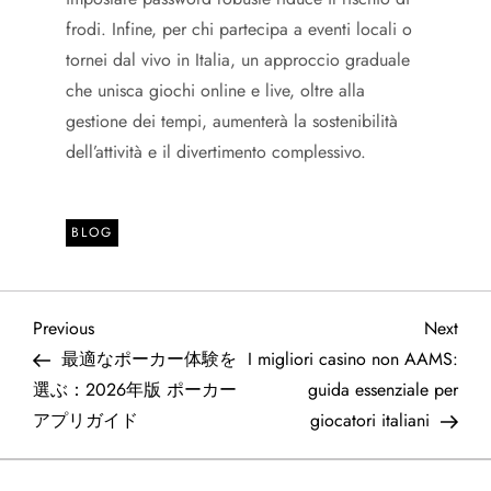
frodi. Infine, per chi partecipa a eventi locali o
tornei dal vivo in Italia, un approccio graduale
che unisca giochi online e live, oltre alla
gestione dei tempi, aumenterà la sostenibilità
dell’attività e il divertimento complessivo.
BLOG
P
Previous
Next
Previous
Next
Post
Post
最適なポーカー体験を
I migliori casino non AAMS:
o
選ぶ：2026年版 ポーカー
guida essenziale per
アプリガイド
giocatori italiani
s