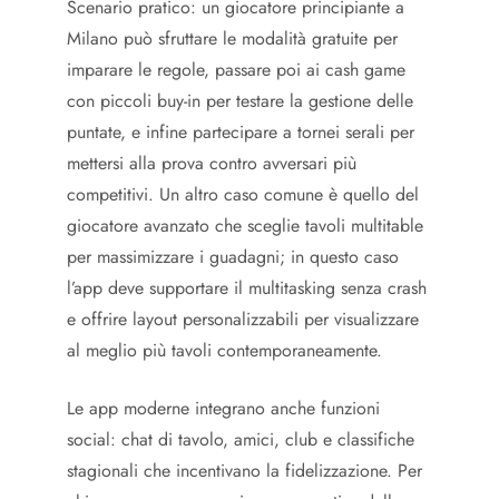
Scenario pratico: un giocatore principiante a
Milano può sfruttare le modalità gratuite per
imparare le regole, passare poi ai cash game
con piccoli buy-in per testare la gestione delle
puntate, e infine partecipare a tornei serali per
mettersi alla prova contro avversari più
competitivi. Un altro caso comune è quello del
giocatore avanzato che sceglie tavoli multitable
per massimizzare i guadagni; in questo caso
l’app deve supportare il multitasking senza crash
e offrire layout personalizzabili per visualizzare
al meglio più tavoli contemporaneamente.
Le app moderne integrano anche funzioni
social: chat di tavolo, amici, club e classifiche
stagionali che incentivano la fidelizzazione. Per