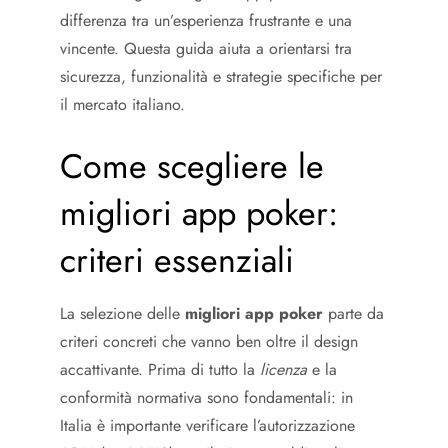
differenza tra un’esperienza frustrante e una
vincente. Questa guida aiuta a orientarsi tra
sicurezza, funzionalità e strategie specifiche per
il mercato italiano.
Come scegliere le
migliori app poker:
criteri essenziali
La selezione delle
migliori app poker
parte da
criteri concreti che vanno ben oltre il design
accattivante. Prima di tutto la
licenza
e la
conformità normativa sono fondamentali: in
Italia è importante verificare l’autorizzazione