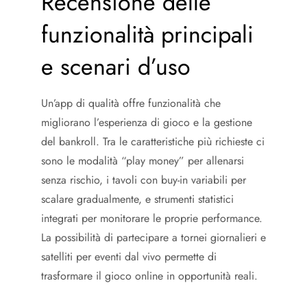
Recensione delle
funzionalità principali
e scenari d’uso
Un’app di qualità offre funzionalità che
migliorano l’esperienza di gioco e la gestione
del bankroll. Tra le caratteristiche più richieste ci
sono le modalità “play money” per allenarsi
senza rischio, i tavoli con buy-in variabili per
scalare gradualmente, e strumenti statistici
integrati per monitorare le proprie performance.
La possibilità di partecipare a tornei giornalieri e
satelliti per eventi dal vivo permette di
trasformare il gioco online in opportunità reali.