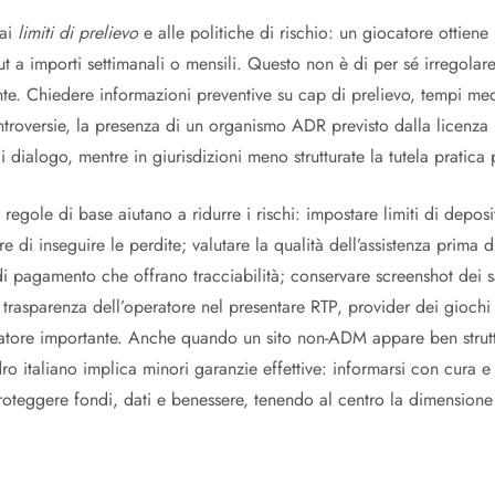
 ai
limiti di prelievo
e alle politiche di rischio: un giocatore ottiene 
ut a importi settimanali o mensili. Questo non è di per sé irregolare
nte. Chiedere informazioni preventive su cap di prelievo, tempi me
roversie, la presenza di un organismo ADR previsto dalla licenza
 dialogo, mentre in giurisdizioni meno strutturate la tutela pratica 
 regole di base aiutano a ridurre i rischi: impostare limiti di depo
are di inseguire le perdite; valutare la qualità dell’assistenza prim
 di pagamento che offrano tracciabilità; conservare screenshot dei s
 trasparenza dell’operatore nel presentare RTP, provider dei giochi 
catore importante. Anche quando un sito non-ADM appare ben struttu
dro italiano implica minori garanzie effettive: informarsi con cura e
oteggere fondi, dati e benessere, tenendo al centro la dimensione d