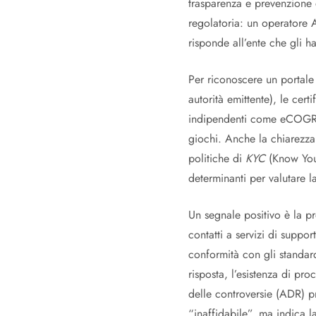
trasparenza e prevenzione 
regolatoria: un operatore A
risponde all’ente che gli h
Per riconoscere un portale 
autorità emittente), le ce
indipendenti come eCOGRA,
giochi. Anche la chiarezza
politiche di
KYC
(Know Your
determinanti per valutare 
Un segnale positivo è la p
contatti a servizi di suppor
conformità con gli standard
risposta, l’esistenza di pro
delle controversie (ADR) pre
“inaffidabile”, ma indica l