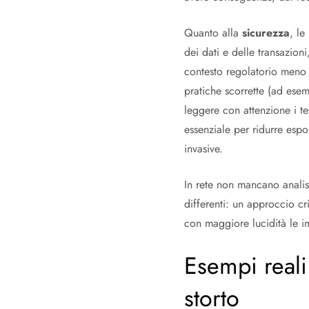
Quanto alla
sicurezza
, le
dei dati e delle transazioni
contesto regolatorio meno 
pratiche scorrette (ad esem
leggere con attenzione i te
essenziale per ridurre espo
invasive.
In rete non mancano analis
differenti: un approccio cr
con maggiore lucidità le im
Esempi reali
storto