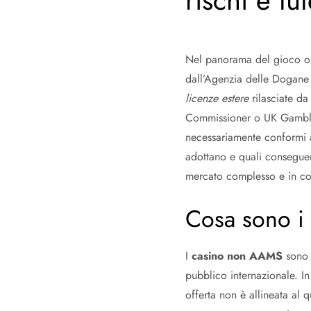
rischi e tu
Nel panorama del gioco on
dall’Agenzia delle Dogane 
licenze estere
rilasciate d
Commissioner o UK Gambling
necessariamente conformi a
adottano e quali conseguen
mercato complesso e in co
Cosa sono i
I
casino non AAMS
sono s
pubblico internazionale. In
offerta non è allineata al q