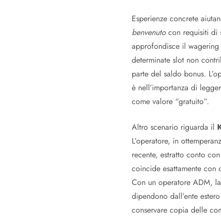
Esperienze concrete aiutan
benvenuto
con requisiti di
approfondisce il wagering e
determinate slot non contr
parte del saldo bonus. L’op
è nell’importanza di legge
come valore “gratuito”.
Altro scenario riguarda il
L’operatore, in ottemperanz
recente, estratto conto co
coincide esattamente con q
Con un operatore ADM, la m
dipendono dall’ente estero 
conservare copia delle co