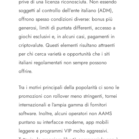
prive di una licenza riconosciuta. Non essendo
soggetti al controllo dell’ente italiano (ADM),
offrono spesso condizioni diverse: bonus più
generosi, limiti di puntata differenti, accesso a
giochi esclusivi e, in alcuni casi, pagamenti in
criptovalute. Questi elementi risultano attraenti
per chi cerca varietà e opportunità che i siti
italiani regolamentati non sempre possono
offrire.
Tra i motivi principali della popolarità ci sono le
promozioni con rollover meno stringenti, tornei
internazionali e l’ampia gamma di fornitori
software. Inoltre, alcuni operatori non AAMS
puntano su interfacce moderne, app mobili
leggere e programmi VIP molto aggressivi.