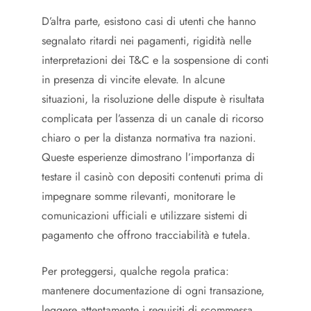
D’altra parte, esistono casi di utenti che hanno
segnalato ritardi nei pagamenti, rigidità nelle
interpretazioni dei T&C e la sospensione di conti
in presenza di vincite elevate. In alcune
situazioni, la risoluzione delle dispute è risultata
complicata per l’assenza di un canale di ricorso
chiaro o per la distanza normativa tra nazioni.
Queste esperienze dimostrano l’importanza di
testare il casinò con depositi contenuti prima di
impegnare somme rilevanti, monitorare le
comunicazioni ufficiali e utilizzare sistemi di
pagamento che offrono tracciabilità e tutela.
Per proteggersi, qualche regola pratica:
mantenere documentazione di ogni transazione,
leggere attentamente i requisiti di scommessa