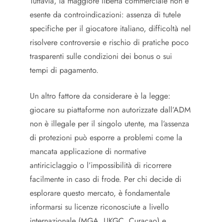
Tuttavia, la maggiore libertà commerciale non è
esente da controindicazioni: assenza di tutele
specifiche per il giocatore italiano, difficoltà nel
risolvere controversie e rischio di pratiche poco
trasparenti sulle condizioni dei bonus o sui
tempi di pagamento.
Un altro fattore da considerare è la legge:
giocare su piattaforme non autorizzate dall’ADM
non è illegale per il singolo utente, ma l’assenza
di protezioni può esporre a problemi come la
mancata applicazione di normative
antiriciclaggio o l’impossibilità di ricorrere
facilmente in caso di frode. Per chi decide di
esplorare questo mercato, è fondamentale
informarsi su licenze riconosciute a livello
internazionale (MGA, UKGC, Curacao) e