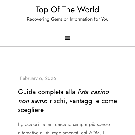
Skip
Top Of The World
to
Recovering Gems of Information for You
content
Guida completa alla
lista casino
non aams
: rischi, vantaggi e come
scegliere
I giocatori italiani cercano sempre più spesso
alternative ai siti regolamentati dall’ADM. I