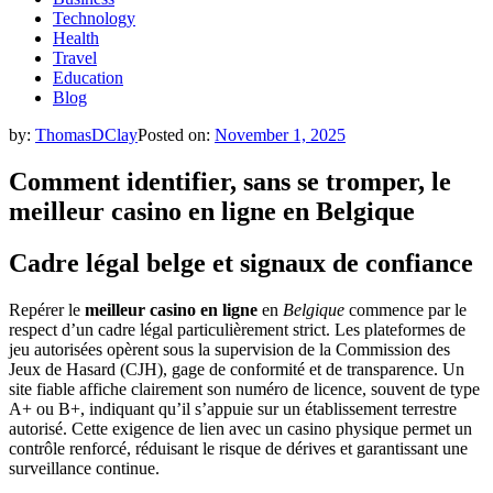
Technology
Health
Travel
Education
Blog
by:
ThomasDClay
Posted on:
November 1, 2025
Comment identifier, sans se tromper, le
meilleur casino en ligne en Belgique
Cadre légal belge et signaux de confiance
Repérer le
meilleur casino en ligne
en
Belgique
commence par le
respect d’un cadre légal particulièrement strict. Les plateformes de
jeu autorisées opèrent sous la supervision de la Commission des
Jeux de Hasard (CJH), gage de conformité et de transparence. Un
site fiable affiche clairement son numéro de licence, souvent de type
A+ ou B+, indiquant qu’il s’appuie sur un établissement terrestre
autorisé. Cette exigence de lien avec un casino physique permet un
contrôle renforcé, réduisant le risque de dérives et garantissant une
surveillance continue.