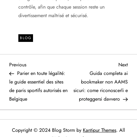
contrôle, afin que chaque session reste un
divertissement maîtrisé et sécurisé.
BLOG
P
Previous
Next
Previous
Next
Post
Post
Parier en toute légalité:
Guida completa ai
o
le guide essentiel des sites
bookmaker non AAMS
de paris sportifs autorisés en
sicuri: come riconoscerli e
s
Belgique
proteggersi davvero
t
n
Copyright © 2024 Blog Storm by
Kantipur Themes
. All