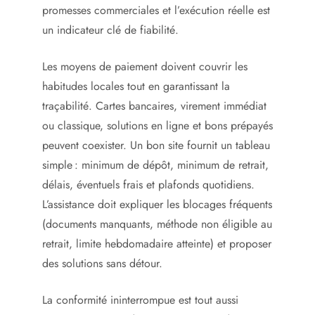
promesses commerciales et l’exécution réelle est
un indicateur clé de fiabilité.
Les moyens de paiement doivent couvrir les
habitudes locales tout en garantissant la
traçabilité. Cartes bancaires, virement immédiat
ou classique, solutions en ligne et bons prépayés
peuvent coexister. Un bon site fournit un tableau
simple : minimum de dépôt, minimum de retrait,
délais, éventuels frais et plafonds quotidiens.
L’assistance doit expliquer les blocages fréquents
(documents manquants, méthode non éligible au
retrait, limite hebdomadaire atteinte) et proposer
des solutions sans détour.
La conformité ininterrompue est tout aussi