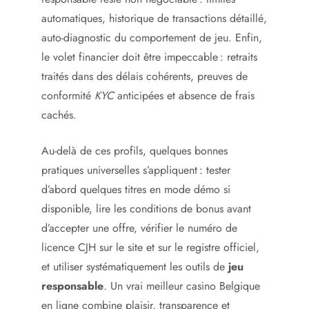
automatiques, historique de transactions détaillé,
auto-diagnostic du comportement de jeu. Enfin,
le volet financier doit être impeccable : retraits
traités dans des délais cohérents, preuves de
conformité
KYC
anticipées et absence de frais
cachés.
Au-delà de ces profils, quelques bonnes
pratiques universelles s’appliquent : tester
d’abord quelques titres en mode démo si
disponible, lire les conditions de bonus avant
d’accepter une offre, vérifier le numéro de
licence CJH sur le site et sur le registre officiel,
et utiliser systématiquement les outils de
jeu
responsable
. Un vrai meilleur casino Belgique
en ligne combine plaisir, transparence et