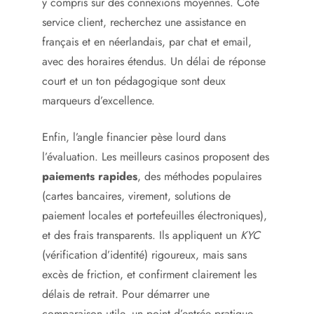
y compris sur des connexions moyennes. Côté
service client, recherchez une assistance en
français et en néerlandais, par chat et email,
avec des horaires étendus. Un délai de réponse
court et un ton pédagogique sont deux
marqueurs d’excellence.
Enfin, l’angle financier pèse lourd dans
l’évaluation. Les meilleurs casinos proposent des
paiements rapides
, des méthodes populaires
(cartes bancaires, virement, solutions de
paiement locales et portefeuilles électroniques),
et des frais transparents. Ils appliquent un
KYC
(vérification d’identité) rigoureux, mais sans
excès de friction, et confirment clairement les
délais de retrait. Pour démarrer une
comparaison utile, un point d’entrée pratique