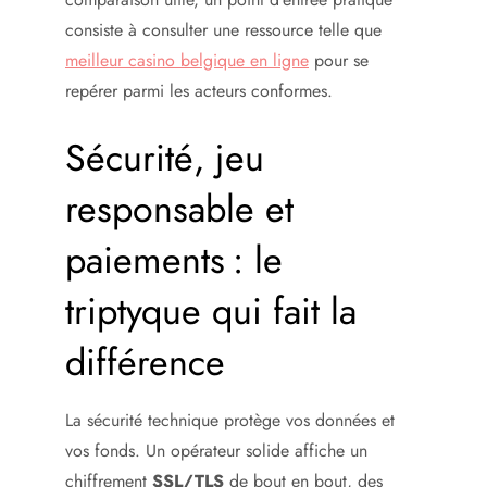
consiste à consulter une ressource telle que
meilleur casino belgique en ligne
pour se
repérer parmi les acteurs conformes.
Sécurité, jeu
responsable et
paiements : le
triptyque qui fait la
différence
La sécurité technique protège vos données et
vos fonds. Un opérateur solide affiche un
chiffrement
SSL/TLS
de bout en bout, des