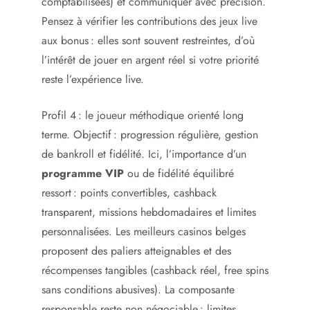
comptabilisées) et communiquer avec précision.
Pensez à vérifier les contributions des jeux live
aux bonus : elles sont souvent restreintes, d’où
l’intérêt de jouer en argent réel si votre priorité
reste l’expérience live.
Profil 4 : le joueur méthodique orienté long
terme. Objectif : progression régulière, gestion
de bankroll et fidélité. Ici, l’importance d’un
programme VIP
ou de fidélité équilibré
ressort : points convertibles, cashback
transparent, missions hebdomadaires et limites
personnalisées. Les meilleurs casinos belges
proposent des paliers atteignables et des
récompenses tangibles (cashback réel, free spins
sans conditions abusives). La composante
responsable reste non négociable : limites