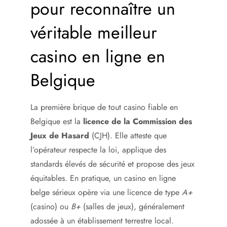
pour reconnaître un
véritable meilleur
casino en ligne en
Belgique
La première brique de tout casino fiable en
Belgique est la
licence de la Commission des
Jeux de Hasard
(CJH). Elle atteste que
l’opérateur respecte la loi, applique des
standards élevés de sécurité et propose des jeux
équitables. En pratique, un casino en ligne
belge sérieux opère via une licence de type
A+
(casino) ou
B+
(salles de jeux), généralement
adossée à un établissement terrestre local.