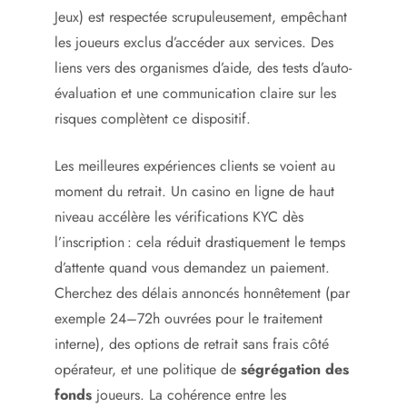
Jeux) est respectée scrupuleusement, empêchant
les joueurs exclus d’accéder aux services. Des
liens vers des organismes d’aide, des tests d’auto-
évaluation et une communication claire sur les
risques complètent ce dispositif.
Les meilleures expériences clients se voient au
moment du retrait. Un casino en ligne de haut
niveau accélère les vérifications KYC dès
l’inscription : cela réduit drastiquement le temps
d’attente quand vous demandez un paiement.
Cherchez des délais annoncés honnêtement (par
exemple 24–72h ouvrées pour le traitement
interne), des options de retrait sans frais côté
opérateur, et une politique de
ségrégation des
fonds
joueurs. La cohérence entre les