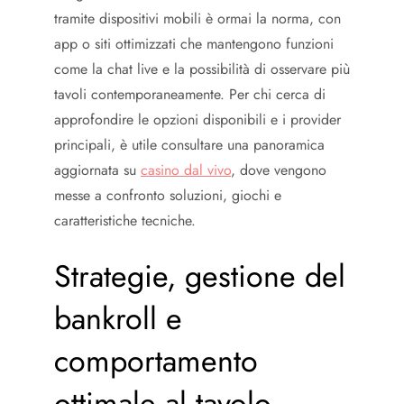
tramite dispositivi mobili è ormai la norma, con
app o siti ottimizzati che mantengono funzioni
come la chat live e la possibilità di osservare più
tavoli contemporaneamente. Per chi cerca di
approfondire le opzioni disponibili e i provider
principali, è utile consultare una panoramica
aggiornata su
casino dal vivo
, dove vengono
messe a confronto soluzioni, giochi e
caratteristiche tecniche.
Strategie, gestione del
bankroll e
comportamento
ottimale al tavolo