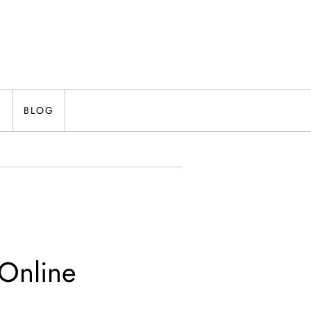
N
BLOG
Online