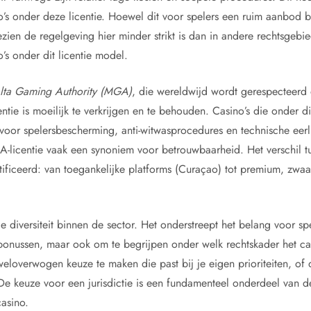
o’s onder deze licentie. Hoewel dit voor spelers een ruim aanbod be
ezien de regelgeving hier minder strikt is dan in andere rechtsgebi
o’s onder dit licentie model.
lta Gaming Authority (MGA)
, die wereldwijd wordt gerespecteerd 
ie is moeilijk te verkrijgen en te behouden. Casino’s die onder di
voor spelersbescherming, anti-witwasprocedures en technische eerli
-licentie vaak een synoniem voor betrouwbaarheid. Het verschil t
atificeerd: van toegankelijke platforms (Curaçao) tot premium, zwa
de diversiteit binnen de sector. Het onderstreept het belang voor spe
 bonussen, maar ook om te begrijpen onder welk rechtskader het ca
n weloverwogen keuze te maken die past bij je eigen prioriteiten, o
De keuze voor een jurisdictie is een fundamenteel onderdeel van de
asino.