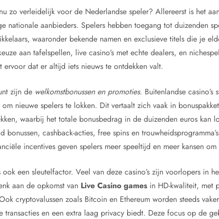
u zo verleidelijk voor de Nederlandse speler? Allereerst is het a
e nationale aanbieders. Spelers hebben toegang tot duizenden spe
ikkelaars, waaronder bekende namen en exclusieve titels die je elde
 keuze aan tafelspellen, live casino’s met echte dealers, en nichesp
 ervoor dat er altijd iets nieuws te ontdekken valt.
unt zijn de
welkomstbonussen en promoties
. Buitenlandse casino’s
om nieuwe spelers te lokken. Dit vertaalt zich vaak in bonuspakket
strekken, waarbij het totale bonusbedrag in de duizenden euros kan l
ad bonussen, cashback-acties, free spins en trouwheidsprogramma’s
nanciële incentives geven spelers meer speeltijd en meer kansen om
 ook een sleutelfactor. Veel van deze casino’s zijn voorlopers in he
Denk aan de opkomst van
Live Casino games
in HD-kwaliteit, met 
 Ook cryptovalussen zoals Bitcoin en Ethereum worden steeds vake
e transacties en een extra laag privacy biedt. Deze focus op de geb