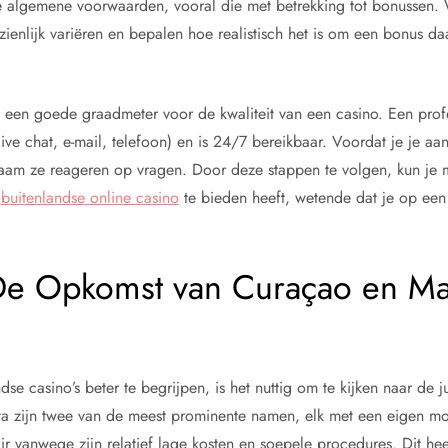
 de algemene voorwaarden, vooral die met betrekking tot bonussen.
zienlijk variëren en bepalen hoe realistisch het is om een bonus da
ice een goede graadmeter voor de kwaliteit van een casino. Een pro
ve chat, e-mail, telefoon) en is 24/7 bereikbaar. Voordat je je aan
aam ze reageren op vragen. Door deze stappen te volgen, kun je m
n
buitenlandse online casino
te bieden heeft, wetende dat je op een 
De Opkomst van Curaçao en Mal
e casino’s beter te begrijpen, is het nuttig om te kijken naar de j
a zijn twee van de meest prominente namen, elk met een eigen m
ir vanwege zijn relatief lage kosten en soepele procedures. Dit hee