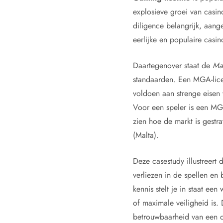
explosieve groei van casin
diligence belangrijk, aang
eerlijke en populaire casin
Daartegenover staat de
Ma
standaarden. Een MGA-licent
voldoen aan strenge eisen 
Voor een speler is een MGA
zien hoe de markt is gestr
(Malta).
Deze casestudy illustreert 
verliezen in de spellen en
kennis stelt je in staat ee
of maximale veiligheid is. 
betrouwbaarheid van een c