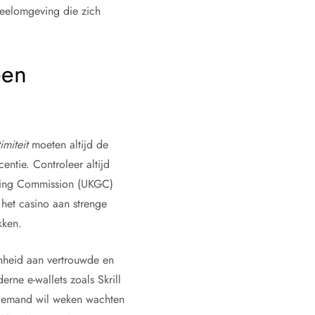
eelomgeving die zich
een
imiteit
moeten altijd de
entie. Controleer altijd
bling Commission (UKGC)
het casino aan strenge
kken.
nheid aan vertrouwde en
rne e-wallets zoals Skrill
niemand wil weken wachten