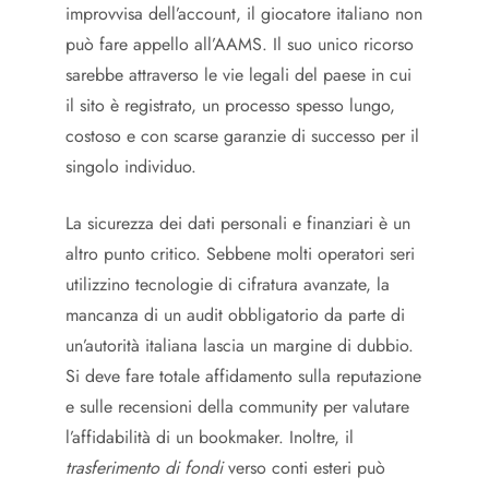
improvvisa dell’account, il giocatore italiano non
può fare appello all’AAMS. Il suo unico ricorso
sarebbe attraverso le vie legali del paese in cui
il sito è registrato, un processo spesso lungo,
costoso e con scarse garanzie di successo per il
singolo individuo.
La sicurezza dei dati personali e finanziari è un
altro punto critico. Sebbene molti operatori seri
utilizzino tecnologie di cifratura avanzate, la
mancanza di un audit obbligatorio da parte di
un’autorità italiana lascia un margine di dubbio.
Si deve fare totale affidamento sulla reputazione
e sulle recensioni della community per valutare
l’affidabilità di un bookmaker. Inoltre, il
trasferimento di fondi
verso conti esteri può