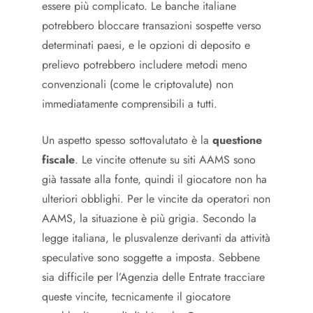
essere più complicato. Le banche italiane
potrebbero bloccare transazioni sospette verso
determinati paesi, e le opzioni di deposito e
prelievo potrebbero includere metodi meno
convenzionali (come le criptovalute) non
immediatamente comprensibili a tutti.
Un aspetto spesso sottovalutato è la
questione
fiscale
. Le vincite ottenute su siti AAMS sono
già tassate alla fonte, quindi il giocatore non ha
ulteriori obblighi. Per le vincite da operatori non
AAMS, la situazione è più grigia. Secondo la
legge italiana, le plusvalenze derivanti da attività
speculative sono soggette a imposta. Sebbene
sia difficile per l’Agenzia delle Entrate tracciare
queste vincite, tecnicamente il giocatore