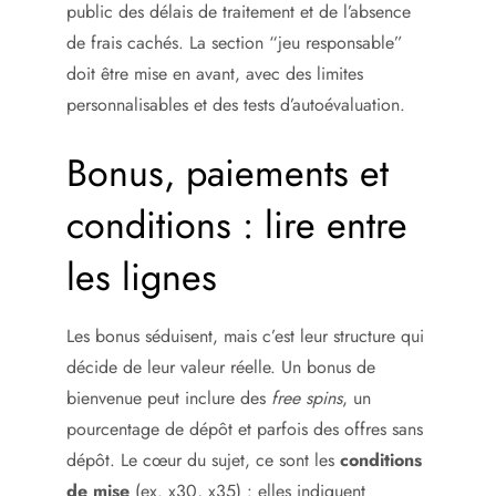
public des délais de traitement et de l’absence
de frais cachés. La section “jeu responsable”
doit être mise en avant, avec des limites
personnalisables et des tests d’autoévaluation.
Bonus, paiements et
conditions : lire entre
les lignes
Les bonus séduisent, mais c’est leur structure qui
décide de leur valeur réelle. Un bonus de
bienvenue peut inclure des
free spins
, un
pourcentage de dépôt et parfois des offres sans
dépôt. Le cœur du sujet, ce sont les
conditions
de mise
(ex. x30, x35) : elles indiquent