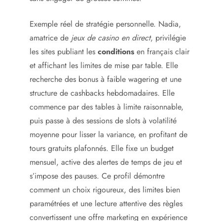
Exemple réel de stratégie personnelle. Nadia,
amatrice de
jeux de casino en direct
, privilégie
les sites publiant les
conditions
en français clair
et affichant les limites de mise par table. Elle
recherche des bonus à faible wagering et une
structure de cashbacks hebdomadaires. Elle
commence par des tables à limite raisonnable,
puis passe à des sessions de slots à volatilité
moyenne pour lisser la variance, en profitant de
tours gratuits plafonnés. Elle fixe un budget
mensuel, active des alertes de temps de jeu et
s’impose des pauses. Ce profil démontre
comment un choix rigoureux, des limites bien
paramétrées et une lecture attentive des règles
convertissent une offre marketing en expérience