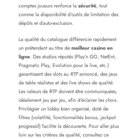
comptes joueurs renforce la
sécurité
, tout
comme la disponibilité d’outils de limitation des
dépôts et d’auto-exclusion.
La qualité du catalogue différencie rapidement
un prétendant au titre de
meilleur casino en
ligne
. Des studios réputés (Play’n GO, NetEnt,
Pragmatic Play, Evolution pour le live, etc.)
garantissent des slots au
RTP
annoncé, des jeux
de table réalistes et des live shows de qualité.
Les valeurs de RTP doivent être communiquées,
idéalement jeu par jeu, afin d’éclairer les choix.
Privilégier un lobby bien organisé, doté de
filtres (volatilité, fonctionnalités bonus, jackpot
progressif) facilite la découverte. Pour aller plus
loin sur les critères de qualité, consultez ce