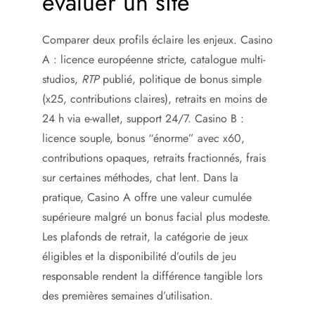
évaluer un site
Comparer deux profils éclaire les enjeux. Casino
A : licence européenne stricte, catalogue multi-
studios,
RTP
publié, politique de bonus simple
(x25, contributions claires), retraits en moins de
24 h via e-wallet, support 24/7. Casino B :
licence souple, bonus “énorme” avec x60,
contributions opaques, retraits fractionnés, frais
sur certaines méthodes, chat lent. Dans la
pratique, Casino A offre une valeur cumulée
supérieure malgré un bonus facial plus modeste.
Les plafonds de retrait, la catégorie de jeux
éligibles et la disponibilité d’outils de jeu
responsable rendent la différence tangible lors
des premières semaines d’utilisation.