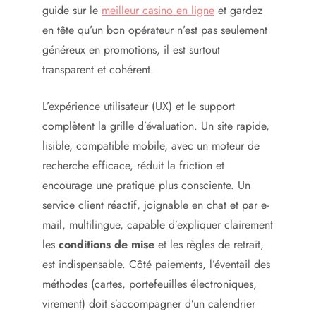
guide sur le
meilleur casino en ligne
et gardez
en tête qu’un bon opérateur n’est pas seulement
généreux en promotions, il est surtout
transparent et cohérent.
L’expérience utilisateur (UX) et le support
complètent la grille d’évaluation. Un site rapide,
lisible, compatible mobile, avec un moteur de
recherche efficace, réduit la friction et
encourage une pratique plus consciente. Un
service client réactif, joignable en chat et par e-
mail, multilingue, capable d’expliquer clairement
les
conditions de mise
et les règles de retrait,
est indispensable. Côté paiements, l’éventail des
méthodes (cartes, portefeuilles électroniques,
virement) doit s’accompagner d’un calendrier