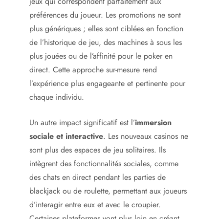
jeux qui correspondent parfaitement aux
préférences du joueur. Les promotions ne sont
plus génériques ; elles sont ciblées en fonction
de l’historique de jeu, des machines à sous les
plus jouées ou de l’affinité pour le poker en
direct. Cette approche sur-mesure rend
l’expérience plus engageante et pertinente pour
chaque individu.
Un autre impact significatif est l’
immersion
sociale et interactive
. Les nouveaux casinos ne
sont plus des espaces de jeu solitaires. Ils
intègrent des fonctionnalités sociales, comme
des chats en direct pendant les parties de
blackjack ou de roulette, permettant aux joueurs
d’interagir entre eux et avec le croupier.
Certaines plateformes vont plus loin en créant