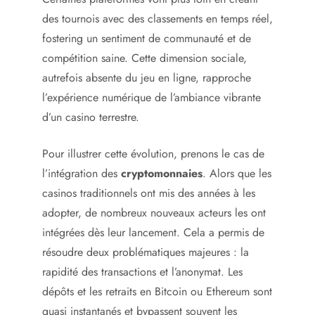
des tournois avec des classements en temps réel,
fostering un sentiment de communauté et de
compétition saine. Cette dimension sociale,
autrefois absente du jeu en ligne, rapproche
l’expérience numérique de l’ambiance vibrante
d’un casino terrestre.
Pour illustrer cette évolution, prenons le cas de
l’intégration des
cryptomonnaies
. Alors que les
casinos traditionnels ont mis des années à les
adopter, de nombreux nouveaux acteurs les ont
intégrées dès leur lancement. Cela a permis de
résoudre deux problématiques majeures : la
rapidité des transactions et l’anonymat. Les
dépôts et les retraits en Bitcoin ou Ethereum sont
quasi instantanés et bypassent souvent les