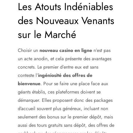
Les Atouts Indéniables
des Nouveaux Venants
sur le Marché
Choisir un
nouveau casino en ligne
n’est pas
un acte anodin, et cela présente des avantages
concrets. Le premier d’entre eux est sans
conteste l’
ingéniosité des offres de
bienvenue
. Pour se faire une place face aux
géants établis, ces plateformes doivent se
démarquer. Elles proposent donc des packages
d’accueil souvent plus généreux, incluant non
seulement des bonus sur le premier dépôt, mais
aussi des tours gratuits sans dépôt, des offres de