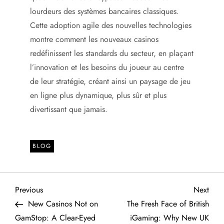
lourdeurs des systèmes bancaires classiques.
Cette adoption agile des nouvelles technologies
montre comment les nouveaux casinos
redéfinissent les standards du secteur, en plaçant
l’innovation et les besoins du joueur au centre
de leur stratégie, créant ainsi un paysage de jeu
en ligne plus dynamique, plus sûr et plus
divertissant que jamais.
BLOG
P
Previous
Next
Previous
Next
Post
Post
New Casinos Not on
The Fresh Face of British
o
GamStop: A Clear-Eyed
iGaming: Why New UK