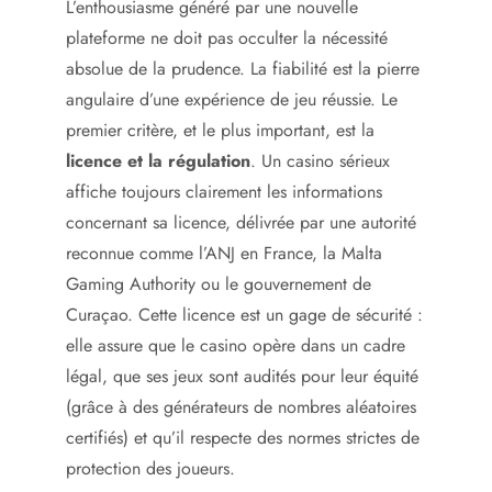
L’enthousiasme généré par une nouvelle
plateforme ne doit pas occulter la nécessité
absolue de la prudence. La fiabilité est la pierre
angulaire d’une expérience de jeu réussie. Le
premier critère, et le plus important, est la
licence et la régulation
. Un casino sérieux
affiche toujours clairement les informations
concernant sa licence, délivrée par une autorité
reconnue comme l’ANJ en France, la Malta
Gaming Authority ou le gouvernement de
Curaçao. Cette licence est un gage de sécurité :
elle assure que le casino opère dans un cadre
légal, que ses jeux sont audités pour leur équité
(grâce à des générateurs de nombres aléatoires
certifiés) et qu’il respecte des normes strictes de
protection des joueurs.