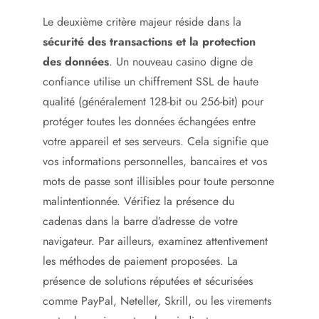
Le deuxième critère majeur réside dans la
sécurité des transactions et la protection
des données
. Un nouveau casino digne de
confiance utilise un chiffrement SSL de haute
qualité (généralement 128-bit ou 256-bit) pour
protéger toutes les données échangées entre
votre appareil et ses serveurs. Cela signifie que
vos informations personnelles, bancaires et vos
mots de passe sont illisibles pour toute personne
malintentionnée. Vérifiez la présence du
cadenas dans la barre d’adresse de votre
navigateur. Par ailleurs, examinez attentivement
les méthodes de paiement proposées. La
présence de solutions réputées et sécurisées
comme PayPal, Neteller, Skrill, ou les virements