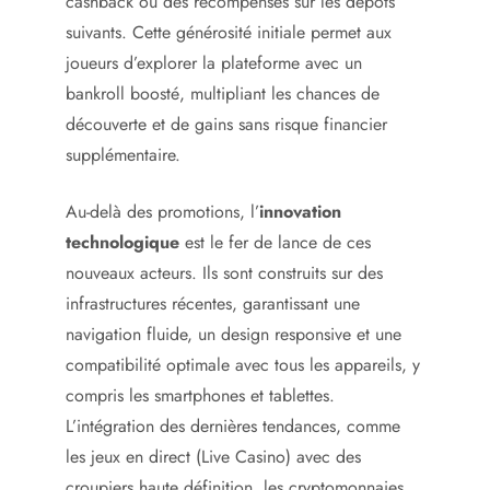
cashback ou des récompenses sur les dépôts
suivants. Cette générosité initiale permet aux
joueurs d’explorer la plateforme avec un
bankroll boosté, multipliant les chances de
découverte et de gains sans risque financier
supplémentaire.
Au-delà des promotions, l’
innovation
technologique
est le fer de lance de ces
nouveaux acteurs. Ils sont construits sur des
infrastructures récentes, garantissant une
navigation fluide, un design responsive et une
compatibilité optimale avec tous les appareils, y
compris les smartphones et tablettes.
L’intégration des dernières tendances, comme
les jeux en direct (Live Casino) avec des
croupiers haute définition, les cryptomonnaies