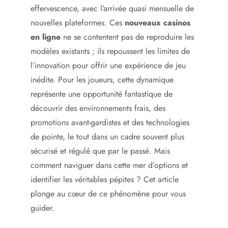
effervescence, avec l’arrivée quasi mensuelle de
nouvelles plateformes. Ces
nouveaux casinos
en ligne
ne se contentent pas de reproduire les
modèles existants ; ils repoussent les limites de
l’innovation pour offrir une expérience de jeu
inédite. Pour les joueurs, cette dynamique
représente une opportunité fantastique de
découvrir des environnements frais, des
promotions avant-gardistes et des technologies
de pointe, le tout dans un cadre souvent plus
sécurisé et régulé que par le passé. Mais
comment naviguer dans cette mer d’options et
identifier les véritables pépites ? Cet article
plonge au cœur de ce phénomène pour vous
guider.