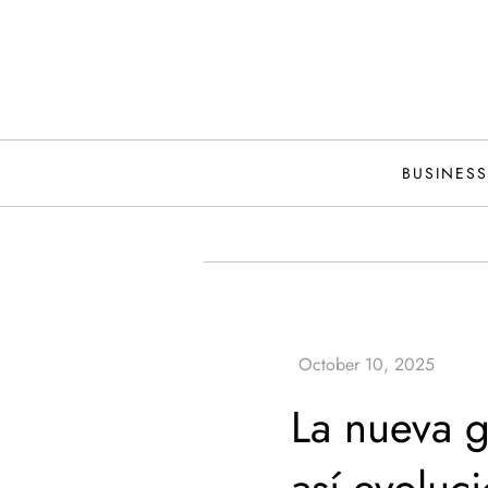
Skip
to
content
BUSINESS
La nueva g