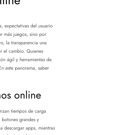
line
, expectativas del usuario
r más juegos, sino por
ro, la transparencia una
ar el cambio. Quienes
ón ágil y herramientas de
 En este panorama, saber
nos online
orizan tiempos de carga
, botones grandes y
 a descargar apps, mientras