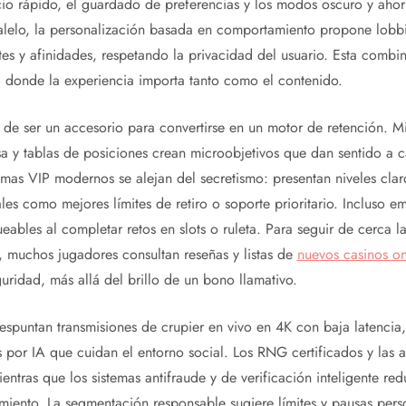
cio rápido, el guardado de preferencias y los modos oscuro y aho
ralelo, la personalización basada en comportamiento propone lobb
ites y afinidades, respetando la privacidad del usuario. Esta combi
 donde la experiencia importa tanto como el contenido.
de ser un accesorio para convertirse en un motor de retención. Mis
a y tablas de posiciones crean microobjetivos que dan sentido a c
ramas VIP modernos se alejan del secretismo: presentan niveles cla
ales como mejores límites de retiro o soporte prioritario. Incluso 
bles al completar retos en slots o ruleta. Para seguir de cerca 
s, muchos jugadores consultan reseñas y listas de
nuevos casinos on
uridad, más allá del brillo de un bono llamativo.
espuntan transmisiones de crupier en vivo en 4K con baja latencia
por IA que cuidan el entorno social. Los RNG certificados y las a
entras que los sistemas antifraude y de verificación inteligente re
iento. La segmentación responsable sugiere límites y pausas perso