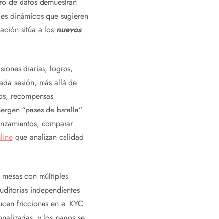
rro de datos demuestran
ies dinámicos que sugieren
nación sitúa a los
nuevos
iones diarias, logros,
ada sesión, más allá de
ros, recompensas
emergen “pases de batalla”
lanzamientos, comparar
line
que analizan calidad
, mesas con múltiples
uditorías independientes
ducen fricciones en el KYC
nalizadas, y los pagos se