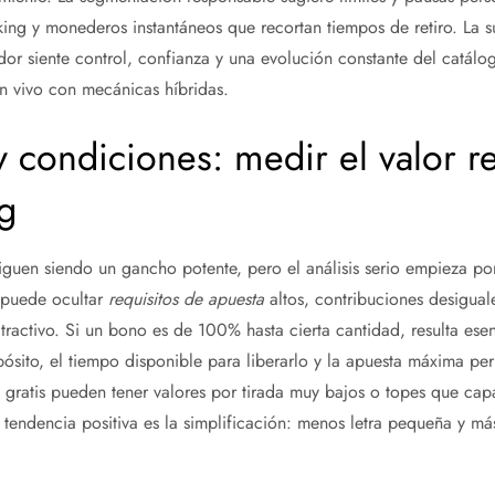
ng y monederos instantáneos que recortan tiempos de retiro. La s
dor siente control, confianza y una evolución constante del catál
n vivo con mecánicas híbridas.
 condiciones: medir el valor re
g
guen siendo un gancho potente, pero el análisis serio empieza po
 puede ocultar
requisitos de apuesta
altos, contribuciones desigual
activo. Si un bono es de 100% hasta cierta cantidad, resulta esenci
ósito, el tiempo disponible para liberarlo y la apuesta máxima per
gratis pueden tener valores por tirada muy bajos o topes que capa
a tendencia positiva es la simplificación: menos letra pequeña y m