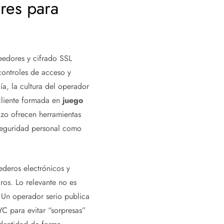
res para
veedores y cifrado SSL
controles de acceso y
ía, la cultura del operador
 cliente formada en
juego
azo ofrecen herramientas
 seguridad personal como
ederos electrónicos y
ros. Lo relevante no es
. Un operador serio publica
YC para evitar “sorpresas”