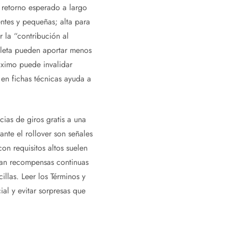
 retorno esperado a largo
ntes y pequeñas; alta para
 la “contribución al
ruleta pueden aportar menos
áximo puede invalidar
en fichas técnicas ayuda a
ias de giros gratis a una
nte el rollover son señales
on requisitos altos suelen
zan recompensas continuas
llas. Leer los Términos y
al y evitar sorpresas que