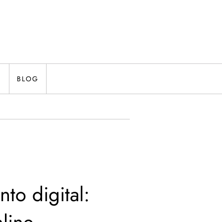
N
BLOG
to digital: