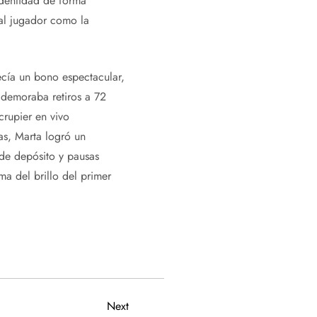
 identidad de forma
 al jugador como la
ecía un bono espectacular,
y demoraba retiros a 72
rupier en vivo
as, Marta logró un
 de depósito y pausas
a del brillo del primer
Next
Next