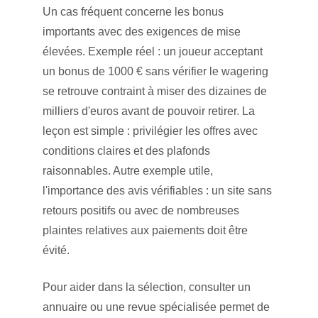
Un cas fréquent concerne les bonus
importants avec des exigences de mise
élevées. Exemple réel : un joueur acceptant
un bonus de 1000 € sans vérifier le wagering
se retrouve contraint à miser des dizaines de
milliers d'euros avant de pouvoir retirer. La
leçon est simple : privilégier les offres avec
conditions claires et des plafonds
raisonnables. Autre exemple utile,
l'importance des avis vérifiables : un site sans
retours positifs ou avec de nombreuses
plaintes relatives aux paiements doit être
évité.
Pour aider dans la sélection, consulter un
annuaire ou une revue spécialisée permet de