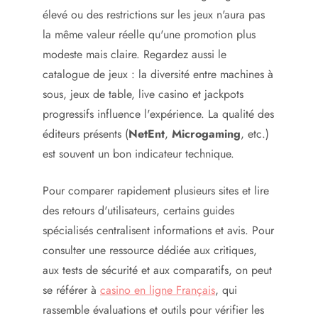
élevé ou des restrictions sur les jeux n'aura pas
la même valeur réelle qu'une promotion plus
modeste mais claire. Regardez aussi le
catalogue de jeux : la diversité entre machines à
sous, jeux de table, live casino et jackpots
progressifs influence l'expérience. La qualité des
éditeurs présents (
NetEnt
,
Microgaming
, etc.)
est souvent un bon indicateur technique.
Pour comparer rapidement plusieurs sites et lire
des retours d'utilisateurs, certains guides
spécialisés centralisent informations et avis. Pour
consulter une ressource dédiée aux critiques,
aux tests de sécurité et aux comparatifs, on peut
se référer à
casino en ligne Français
, qui
rassemble évaluations et outils pour vérifier les