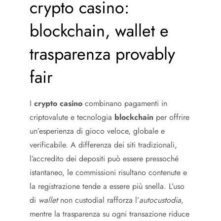
crypto casino:
blockchain, wallet e
trasparenza provably
fair
I
crypto casino
combinano pagamenti in
criptovalute e tecnologia
blockchain
per offrire
un’esperienza di gioco veloce, globale e
verificabile. A differenza dei siti tradizionali,
l’accredito dei depositi può essere pressoché
istantaneo, le commissioni risultano contenute e
la registrazione tende a essere più snella. L’uso
di
wallet
non custodial rafforza l’
autocustodia
,
mentre la trasparenza su ogni transazione riduce