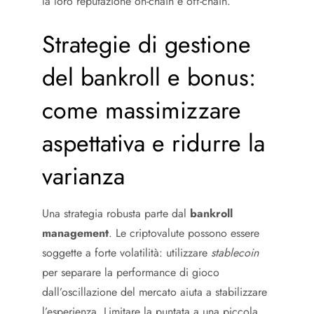
la loro reputazione on-chain e off-chain.
Strategie di gestione
del bankroll e bonus:
come massimizzare
aspettativa e ridurre la
varianza
Una strategia robusta parte dal
bankroll
management
. Le criptovalute possono essere
soggette a forte volatilità: utilizzare
stablecoin
per separare la performance di gioco
dall’oscillazione del mercato aiuta a stabilizzare
l’esperienza. Limitare la puntata a una piccola