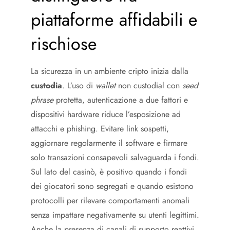
piattaforme affidabili e
rischiose
La sicurezza in un ambiente cripto inizia dalla
custodia
. L’uso di
wallet
non custodial con
seed
phrase
protetta, autenticazione a due fattori e
dispositivi hardware riduce l’esposizione ad
attacchi e phishing. Evitare link sospetti,
aggiornare regolarmente il software e firmare
solo transazioni consapevoli salvaguarda i fondi.
Sul lato del casinò, è positivo quando i fondi
dei giocatori sono segregati e quando esistono
protocolli per rilevare comportamenti anomali
senza impattare negativamente su utenti legittimi.
Anche la presenza di canali di supporto reattivi