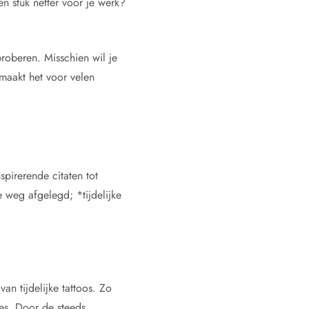
n stuk netter voor je werk?
proberen. Misschien wil je
 maakt het voor velen
pirerende citaten tot
e weg afgelegd; *tijdelijke
an tijdelijke tattoos. Zo
jes. Door de steeds