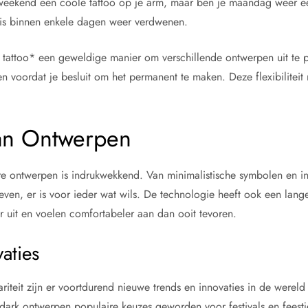
dit weekend een coole tattoo op je arm, maar ben je maandag weer ee
is binnen enkele dagen weer verdwenen.
ke tattoo* een geweldige manier om verschillende ontwerpen uit te 
n voordat je besluit om het permanent te maken. Deze flexibiliteit
aan Ontwerpen
re ontwerpen is indrukwekkend. Van minimalistische symbolen en ins
ieven, er is voor ieder wat wils. De technologie heeft ook een lang
her uit en voelen comfortabeler aan dan ooit tevoren.
aties
eit zijn er voortdurend nieuwe trends en innovaties in de wereld v
he-dark ontwerpen populaire keuzes geworden voor festivals en feest