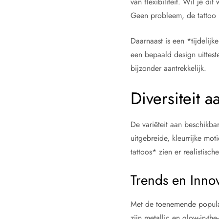
van flexibiliteit. Wil je 
Geen probleem, de tattoo 
Daarnaast is een *tijdelij
een bepaald design uitteste
bijzonder aantrekkelijk.
Diversiteit 
De variëteit aan beschikba
uitgebreide, kleurrijke mot
tattoos* zien er realistisc
Trends en Innov
Met de toenemende popularit
zijn metallic en glow-in-t