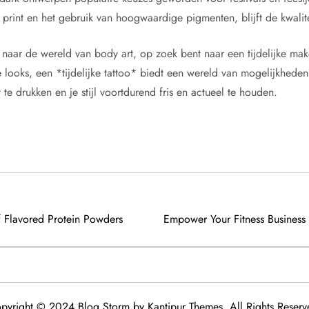
 print en het gebruik van hoogwaardige pigmenten, blijft de kwalite
 naar de wereld van body art, op zoek bent naar een tijdelijke mak
looks, een *tijdelijke tattoo* biedt een wereld van mogelijkheden
 te drukken en je stijl voortdurend fris en actueel te houden.
f Flavored Protein Powders
Empower Your Fitness Business
pyright © 2024 Blog Storm by
Kantipur Themes
. All Rights Reserv