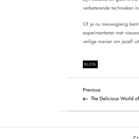
verbeterende technieken in
Of je nu nieuwsgierig bent
experimenteren met nieuwe 
veilige manier om jezelf uit
BLOG
P
Previous
Previous
Post
The Delicious World o
o
s
t
Co