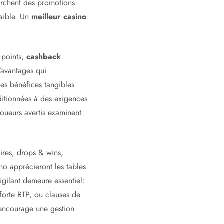
herchent des promotions
faible. Un
meilleur casino
 points,
cashback
’avantages qui
 les bénéfices tangibles
nditionnées à des exigences
joueurs avertis examinent
ires, drops & wins,
no apprécieront les tables
igilant demeure essentiel:
forte RTP, ou clauses de
t encourage une gestion