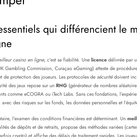
omper
essentiels qui différencient le m
gne
illeur casino en ligne
, c’est sa fiabilité. Une
licence
délivrée par u
UK Gambling Commission, Curaçao eGaming) atteste de procédures 
et de protection des joueurs. Les protocoles de
sécurité
doivent inc
grité des jeux repose sur un
RNG
(générateur de nombres aléatoires
ants comme eCOGRA ou iTech Labs. Sans ces fondations, l’expéri
, avec des risques sur les fonds, les données personnelles et l’équité
aire, l’examen des conditions financières est déterminant. Un
meil
ités de dépôts et de retraits, propose des méthodes variées (cartes
rfois crypto) et affiche des délais de traitement rapides. Les joueur