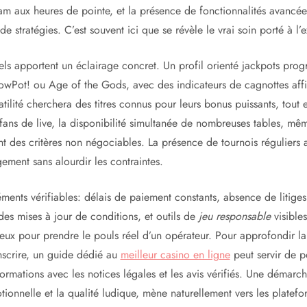
tream aux heures de pointe, et la présence de fonctionnalités avanc
e stratégies. C’est souvent ici que se révèle le vrai soin porté à l
els apportent un éclairage concret. Un profil orienté jackpots progr
Pot! ou Age of the Gods, avec des indicateurs de cagnottes affi
tilité cherchera des titres connus pour leurs bonus puissants, tout 
fans de live, la disponibilité simultanée de nombreuses tables, mêm
nt des critères non négociables. La présence de tournois réguliers 
gement sans alourdir les contraintes.
ments vérifiables: délais de paiement constants, absence de litiges 
des mises à jour de conditions, et outils de
jeu responsable
visible
ieux pour prendre le pouls réel d’un opérateur. Pour approfondir l
’inscrire, un guide dédié au
meilleur casino en ligne
peut servir de po
formations avec les notices légales et les avis vérifiés. Une démar
otionnelle et la qualité ludique, mène naturellement vers les platef