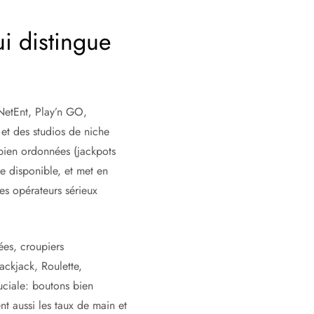
ui distingue
 NetEnt, Play’n GO,
 et des studios de niche
bien ordonnées (jackpots
e disponible, et met en
es opérateurs sérieux
ées, croupiers
ackjack, Roulette,
ciale: boutons bien
nt aussi les taux de main et