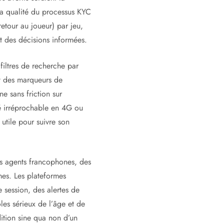
 la qualité du processus KYC
etour au joueur) par jeu,
nt des décisions informées.
 filtres de recherche par
nt des marqueurs de
e sans friction sur
té irréprochable en 4G ou
 utile pour suivre son
des agents francophones, des
mes. Les plateformes
 session, des alertes de
es sérieux de l’âge et de
ition sine qua non d’un