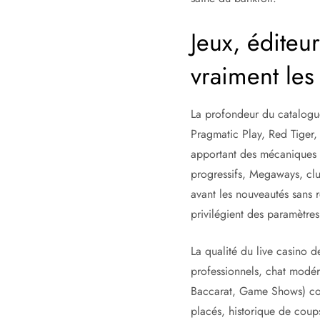
Jeux, éditeu
vraiment les
La profondeur du catalogue 
Pragmatic Play, Red Tiger, 
apportant des mécaniques
progressifs, Megaways, clu
avant les nouveautés sans r
privilégient des paramètres
La qualité du live casino 
professionnels, chat modéré
Baccarat, Game Shows) com
placés, historique de coups,