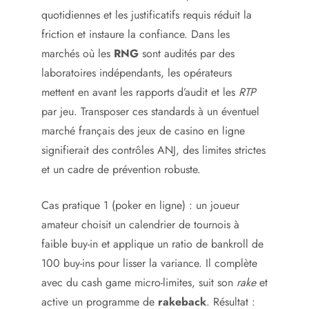
quotidiennes et les justificatifs requis réduit la
friction et instaure la confiance. Dans les
marchés où les
RNG
sont audités par des
laboratoires indépendants, les opérateurs
mettent en avant les rapports d’audit et les
RTP
par jeu. Transposer ces standards à un éventuel
marché français des jeux de casino en ligne
signifierait des contrôles ANJ, des limites strictes
et un cadre de prévention robuste.
Cas pratique 1 (poker en ligne) : un joueur
amateur choisit un calendrier de tournois à
faible buy-in et applique un ratio de bankroll de
100 buy-ins pour lisser la variance. Il complète
avec du cash game micro-limites, suit son
rake
et
active un programme de
rakeback
. Résultat :