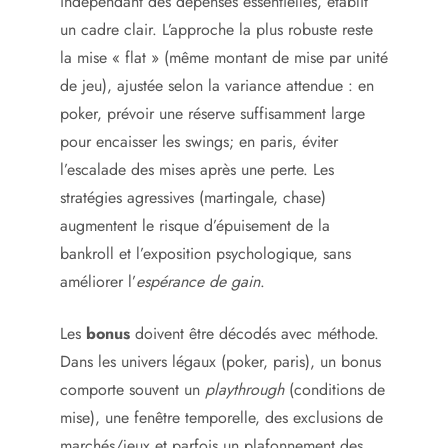
indépendant des dépenses essentielles, établit
un cadre clair. L’approche la plus robuste reste
la mise « flat » (même montant de mise par unité
de jeu), ajustée selon la variance attendue : en
poker, prévoir une réserve suffisamment large
pour encaisser les swings; en paris, éviter
l’escalade des mises après une perte. Les
stratégies agressives (martingale, chase)
augmentent le risque d’épuisement de la
bankroll et l’exposition psychologique, sans
améliorer l’
espérance de gain
.
Les
bonus
doivent être décodés avec méthode.
Dans les univers légaux (poker, paris), un bonus
comporte souvent un
playthrough
(conditions de
mise), une fenêtre temporelle, des exclusions de
marchés/jeux et parfois un plafonnement des