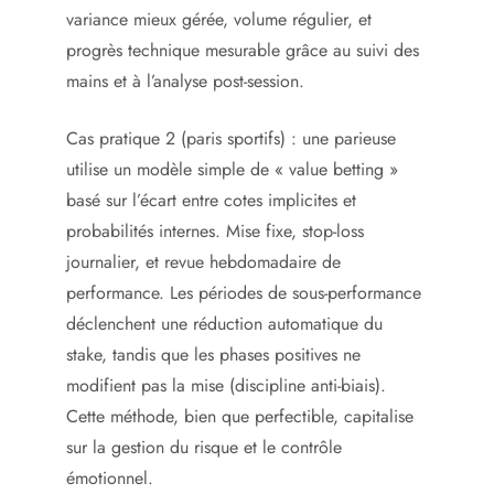
variance mieux gérée, volume régulier, et
progrès technique mesurable grâce au suivi des
mains et à l’analyse post-session.
Cas pratique 2 (paris sportifs) : une parieuse
utilise un modèle simple de « value betting »
basé sur l’écart entre cotes implicites et
probabilités internes. Mise fixe, stop-loss
journalier, et revue hebdomadaire de
performance. Les périodes de sous-performance
déclenchent une réduction automatique du
stake, tandis que les phases positives ne
modifient pas la mise (discipline anti-biais).
Cette méthode, bien que perfectible, capitalise
sur la gestion du risque et le contrôle
émotionnel.