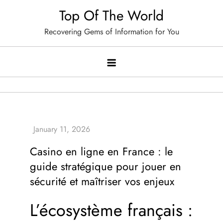
Skip
Top Of The World
to
Recovering Gems of Information for You
content
Casino en ligne en France : le
guide stratégique pour jouer en
sécurité et maîtriser vos enjeux
L’écosystème français :