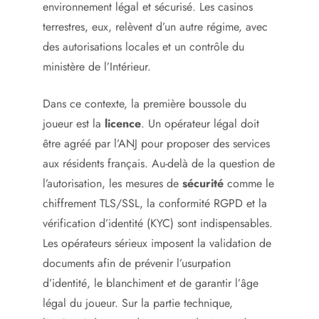
environnement légal et sécurisé. Les casinos
terrestres, eux, relèvent d’un autre régime, avec
des autorisations locales et un contrôle du
ministère de l’Intérieur.
Dans ce contexte, la première boussole du
joueur est la
licence
. Un opérateur légal doit
être agréé par l’ANJ pour proposer des services
aux résidents français. Au-delà de la question de
l’autorisation, les mesures de
sécurité
comme le
chiffrement TLS/SSL, la conformité RGPD et la
vérification d’identité (KYC) sont indispensables.
Les opérateurs sérieux imposent la validation de
documents afin de prévenir l’usurpation
d’identité, le blanchiment et de garantir l’âge
légal du joueur. Sur la partie technique,