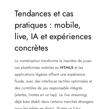
Tendances et cas
pratiques : mobile,
live, IA et expériences
concrètes
La numérisation transforme la manière de jouer.
Les plateformes mobiles en
HTML5
et les
applications légères offrent une expérience
fluide, avec des interfaces tactiles optimisées et
des contrôles de
jeu responsable
intégrés
(alertes, limites en un tap). Le
live streaming
,
déjà bien établi dans certains marchés étrangers
pour les tables en direct, illustre un futur