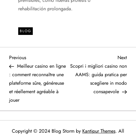
previsibles, como nuevas prótesis o
rehabilitación prolongada.
BLOG
P
Previous
Next
Previous
Next
Post
Post
Meilleur casino en ligne
Scopri i migliori casino non
o
: comment reconnaître une
AAMS: guida pratica per
plateforme sûre, généreuse
scegliere in modo
s
et réellement agréable à
consapevole
t
jouer
n
a
Copyright © 2024 Blog Storm by
Kantipur Themes
. All