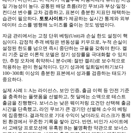
일 가능성이 높다. 공통된 배당 흐름(라인 무브)과 부상·일정·
컨디션 변수를 교차 검증하고, 표본이 충분한 지표만 채택하는
습관이 필요하다.
토토사이트
가 제공하는 실시간 통계와 외부
데이터 소스를 병행해 노이즈를 줄이는 것도 방법이다.
자금 관리에서는 고정 단위 베팅(Unit)과 손실 한도 설정이 핵
심이다. 감정적 추격 베팅은 변동성을 키우므로, 누적 손실이
설정된 한도를 넘으면 즉시 중단하는 규율을 갖춰야 한다. 켈
리 기준 같은 이론적 모델은 장기 성장률을 극대화할 수 있지
만, 추정 오차에 취약하니 분수(예: 절반 켈리)로 보수적으로
적용하는 편이 현실적이다. 단기 성과에 일희일비하기보다
100~300회 이상의 충분한 표본에서 성과를 검증하는 태도가
중요하다.
실제 사례 1: A는 라이선스, 보안 인증, 출금 이력 등 안전 기준
을 충족하는 플랫폼을 선별하고, 첫 달에는 소액으로 테스트
출금을 진행했다. 보너스는 낮은 웨이저링 요건만 선택해 출금
시간을 단축했고, 라인 무브가 큰 경기만 선별해 소수의 베팅
에 집중했다. 결과적으로 기대 수익이 낮더라도 리스크가 통제
된 환경에서 꾸준한 기록을 쌓아 갔다. 반면, 비인가 사이트에
서 고배당 프로모션에 유혹된 B는 불명확한 약관으로 보너스