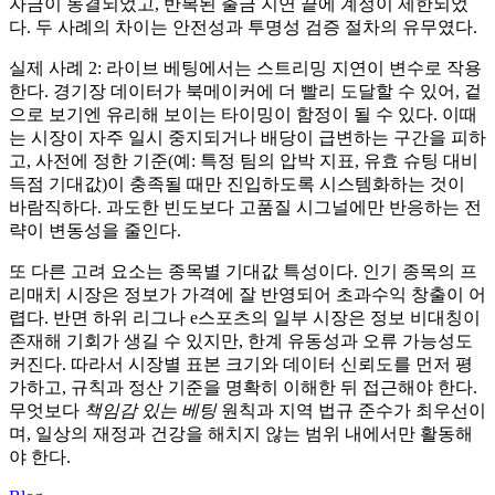
자금이 동결되었고, 반복된 출금 지연 끝에 계정이 제한되었
다. 두 사례의 차이는 안전성과 투명성 검증 절차의 유무였다.
실제 사례 2: 라이브 베팅에서는 스트리밍 지연이 변수로 작용
한다. 경기장 데이터가 북메이커에 더 빨리 도달할 수 있어, 겉
으로 보기엔 유리해 보이는 타이밍이 함정이 될 수 있다. 이때
는 시장이 자주 일시 중지되거나 배당이 급변하는 구간을 피하
고, 사전에 정한 기준(예: 특정 팀의 압박 지표, 유효 슈팅 대비
득점 기대값)이 충족될 때만 진입하도록 시스템화하는 것이
바람직하다. 과도한 빈도보다 고품질 시그널에만 반응하는 전
략이 변동성을 줄인다.
또 다른 고려 요소는 종목별 기대값 특성이다. 인기 종목의 프
리매치 시장은 정보가 가격에 잘 반영되어 초과수익 창출이 어
렵다. 반면 하위 리그나 e스포츠의 일부 시장은 정보 비대칭이
존재해 기회가 생길 수 있지만, 한계 유동성과 오류 가능성도
커진다. 따라서 시장별 표본 크기와 데이터 신뢰도를 먼저 평
가하고, 규칙과 정산 기준을 명확히 이해한 뒤 접근해야 한다.
무엇보다
책임감 있는 베팅
원칙과 지역 법규 준수가 최우선이
며, 일상의 재정과 건강을 해치지 않는 범위 내에서만 활동해
야 한다.