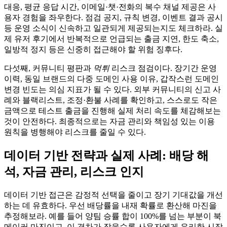
대응, 평균 응답 시간, 이메일·챗·전화의 복수 채널 제공은 사
용자 경험을 좌우한다. 점검 공지, 규칙 변경, 이벤트 결과 공시
등 운영 소식이 신속하고 일관되게 제공되는지도 체크하라. 실
제 유저 후기에서 반복적으로 언급되는 출금 지연, 한도 축소,
일방적 정지 등은 신중히 접근해야 할 위험 징후다.
다섯째, 커뮤니티 평판과
먹튀
리스크 점검이다. 장기간 운영
이력, 동일 브랜드의 다중 도메인 사용 이유, 갑작스런 도메인
변경 빈도는 의심 지표가 될 수 있다. 외부 커뮤니티의 신고 사
례와 블랙리스트, 조정·환불 사례를 확인하고, 스스로도 작은
금액으로 테스트 출금을 진행해 실제 처리 속도를 체감해보는
것이 안전하다. 최종적으로는 자금 관리와 책임성 있는 이용
원칙을 병행해야 리스크를 줄일 수 있다.
데이터 기반 전략과 실제 사례: 배당 해
석, 자금 관리, 리스크 인지
데이터 기반 접근은 감정적 선택을 줄이고 장기 기대값을 개선
하는 데 유효하다. 우선 배당률을 내재 확률로 환산해 마진을
추정해보라. 예를 들어 양팀 승률 합이 100%를 넘는 부분이 북
메이커 마진이고, 이 격차가 작을수록 사용자에게 유리한 시장