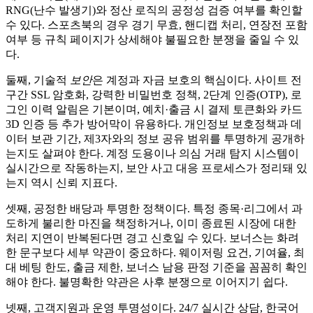
RNG(난수 발생기)와 정산 로직의 공정성 검증 여부를 확인할
수 있다. 스포츠북의 경우 경기 무효, 핸디캡 처리, 연장전 포함
여부 등 규칙 페이지가 상세해야 불필요한 분쟁을 줄일 수 있
다.
둘째, 기술적
보안
은 계정과 자금 보호의 핵심이다. 사이트 전
구간 SSL 암호화, 강력한 비밀번호 정책, 2단계 인증(OTP), 로
그인 이력 알림은 기본이며, 예치·출금 시 결제 토큰화와 카드
3D 인증 등 추가 방어막이 유용하다. 개인정보 보호정책과 데
이터 보관 기간, 제3자와의 정보 공유 범위를 투명하게 공개하
는지도 살펴야 한다. 계정 도용이나 의심 거래 탐지 시스템이
실시간으로 작동하는지, 보안 사고 대응 프로세스가 정리돼 있
는지 역시 신뢰 지표다.
셋째, 공정한 배당과 투명한 정책이다. 특정 종목·리그에서 과
도하게 불리한 마진을 책정하거나, 이미 종료된 시장에 대한
처리 지연이 반복된다면 경고 신호일 수 있다. 보너스는 화려
한 문구보다 세부 약관이 중요하다. 웨이저링 요건, 기여율, 최
대 베팅 한도, 출금 제한, 보너스 남용 판정 기준을 꼼꼼히 확인
해야 한다. 불명확한 약관은 사후 분쟁으로 이어지기 쉽다.
넷째, 고객지원과 운영 투명성이다. 24/7 실시간 상담, 한국어