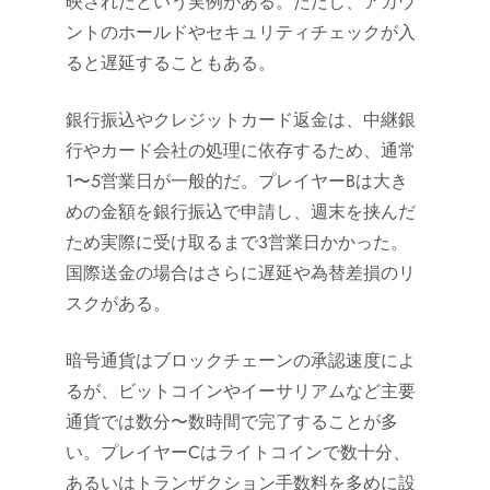
映されたという実例がある。ただし、アカウ
ントのホールドやセキュリティチェックが入
ると遅延することもある。
銀行振込やクレジットカード返金は、中継銀
行やカード会社の処理に依存するため、通常
1〜5営業日が一般的だ。プレイヤーBは大き
めの金額を銀行振込で申請し、週末を挟んだ
ため実際に受け取るまで3営業日かかった。
国際送金の場合はさらに遅延や為替差損のリ
スクがある。
暗号通貨はブロックチェーンの承認速度によ
るが、ビットコインやイーサリアムなど主要
通貨では数分〜数時間で完了することが多
い。プレイヤーCはライトコインで数十分、
あるいはトランザクション手数料を多めに設