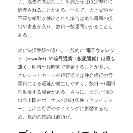
了、過去の問題なし）を満たせばほぼ即時に
処理されることがある。一方で、大きな額や
不審な挙動が検出された場合は追加書類の提
出や審査が入り、数日〜数週間かかることも
ある。
次に決済手段の違い。一般的に
電子ウォレッ
ト（e-wallet）や暗号通貨（仮想通貨）は最も
速く
、即時〜数時間で着金することが多い。
クレジットカードや銀行送金は仲介銀行や営
業日による遅延が発生しやすく、数日〜1週間
程度要する場合がある。さらに、カジノ側の
出金上限やボーナスの賭け条件（ウェイジャ
ー）も出金可否やタイミングに影響するた
め、規約の確認は必須だ。