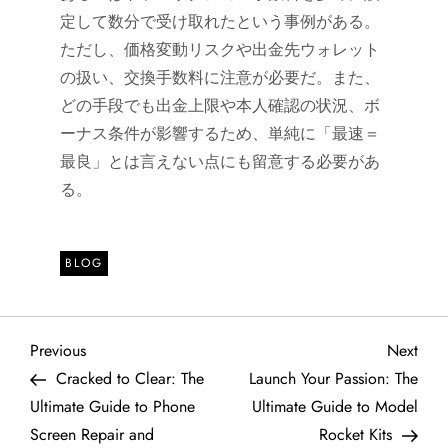
定して数分で受け取れたという事例がある。
ただし、価格変動リスクや出金先ウォレット
の扱い、交換手数料に注意が必要だ。また、
どの手段でも出金上限や本人確認の状況、ボ
ーナス条件が影響するため、単純に「最速＝
最良」とは言えない点にも留意する必要があ
る。
BLOG
P
Previous
Next
Previous
Next
Post
Post
Cracked to Clear: The
Launch Your Passion: The
o
Ultimate Guide to Phone
Ultimate Guide to Model
Screen Repair and
Rocket Kits