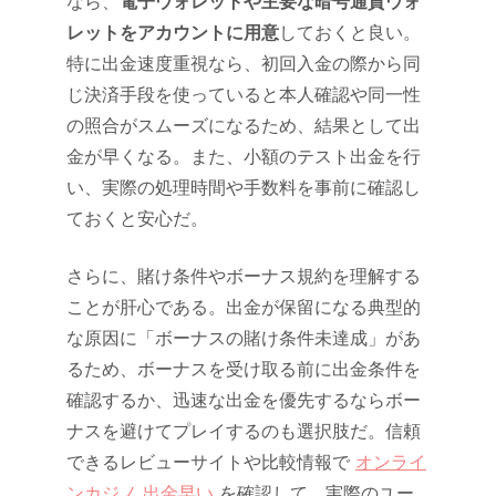
なら、
電子ウォレットや主要な暗号通貨ウォ
レットをアカウントに用意
しておくと良い。
特に出金速度重視なら、初回入金の際から同
じ決済手段を使っていると本人確認や同一性
の照合がスムーズになるため、結果として出
金が早くなる。また、小額のテスト出金を行
い、実際の処理時間や手数料を事前に確認し
ておくと安心だ。
さらに、賭け条件やボーナス規約を理解する
ことが肝心である。出金が保留になる典型的
な原因に「ボーナスの賭け条件未達成」があ
るため、ボーナスを受け取る前に出金条件を
確認するか、迅速な出金を優先するならボー
ナスを避けてプレイするのも選択肢だ。信頼
できるレビューサイトや比較情報で
オンライ
ンカジノ 出金早い
を確認して、実際のユー