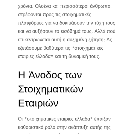
χρόνια. Ολοένα και περισσότεροι άνθρωποι
στρέφονται προς τις στοιχηματικές
πλατφόρμες για να δοκιμάσουν την τύχη τους
και να αυξήσουν το εισόδημά τους. Αλλά πού
επικεντρώνεται αυτή η αυξημένη ζήτηση; Ας
εξετάσουμε βαθύτερα τις *στοιχηματικες
εταιριες ελλαδα* και τη δυναμική τους.
Η Άνοδος των
Στοιχηματικών
Εταιριών
Οι *στοιχηματικες εταιριες ελλαδα* έπαιξαν
καθοριστικό ρόλο στην ανάπτυξη αυτής της