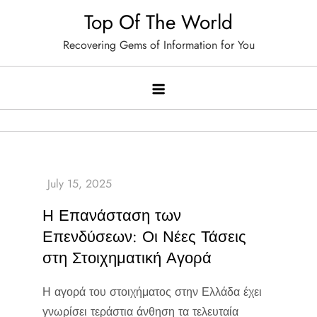
Skip
Top Of The World
to
Recovering Gems of Information for You
content
Η Επανάσταση των
Επενδύσεων: Οι Νέες Τάσεις
στη Στοιχηματική Αγορά
Η αγορά του στοιχήματος στην Ελλάδα έχει
γνωρίσει τεράστια άνθηση τα τελευταία