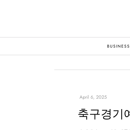
Skip
to
content
BUSINESS
축구경기예