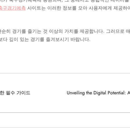
축구경기예측
사이트는 이러한 정보를 모아 사용자에게 제공하여
순히 경기를 즐기는 것 이상의 가치를 제공합니다. 그러므로 
보다 깊이 있는 경기를 즐겨보시기 바랍니다.
한 필수 가이드
Unveiling the Digital Potential: