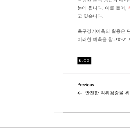
눈에 띕니다. 예를 들어,
고 있습니다.
축구경기예측의 활용은 단
이러한 예측을 참고하여 
BLOG
P
Previous
Previous
Post
안전한 먹튀검증을 위
o
s
t