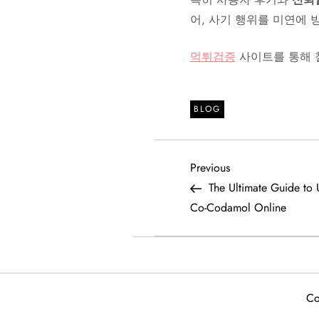
어, 사기 행위를 미연에 
먹튀검증
사이트를 통해 
BLOG
P
Previous
Previous
Post
The Ultimate Guide to
o
Co-Codamol Online
s
t
Co
n