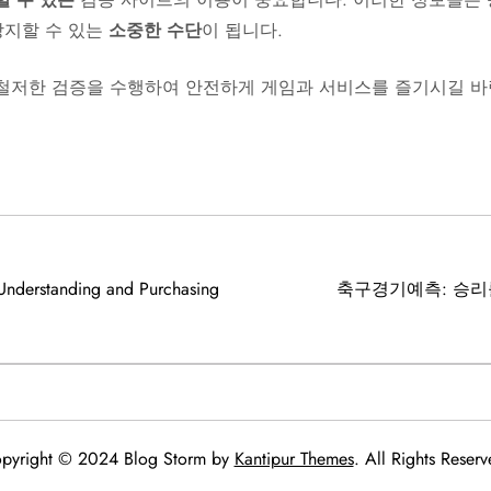
방지할 수 있는
소중한 수단
이 됩니다.
철저한 검증을 수행하여 안전하게 게임과 서비스를 즐기시길 바
 Understanding and Purchasing
축구경기예측: 승리
pyright © 2024 Blog Storm by
Kantipur Themes
. All Rights Reserv