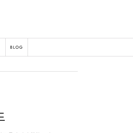
N
BLOG
드