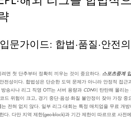
B·EPL·해외 리그를 합법적
략
입문가이드: 합법·품질·안전의
려면 첫 단추부터 정확히 끼우는 것이 중요하다.
스포츠중계 
청 안전성이다. 합법성은 단순한 도덕 문제가 아니라 안정적 접근과
 방송사나 리그 직영 OTT는 서버 용량과
CDN
이 탄탄해 몰리는 
코드 위험이 크고, 경기 중단·음성·화질 불안정이 잦아 가장 중
계
는 전혀 없지 않다. 일부 리그·대회는 특정 매치업을 무료 개방
제공한다. 다만 지역 제한(geo-block)과 기간 제한이 따르므로 