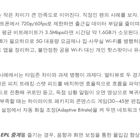
 작은 차이가 큰 만족도로 이어진다. 직장인 팬의 사례를 보자.
트폰에서 720p/60fps로 제한하면 출근길 데이터 부담을 줄이
ps의 평균 비트레이트가 3.5Mbps라면 시간당 약 1.6GB가 소모된다
GB가 필요하므로 5G 대용량 요금제나 집·사무실 Wi‑Fi를 병행
앱을 정리하고, 불안정한 공용 Wi‑Fi 대신 개인 핫스팟이나 유
사례에서는 타임존 차이와 과제 병행이 과제다. 멀티뷰로 두 경기
면은 피치 트래킹·스탯 피드를 배치하면 효율적으로 흐름을 파악
드로 전환해 귀로만 듣고, 득점 상황 알림이 오면 영상으로 복
부족할 때는 하이라이트 패키지와 콘덴스드 게임(30–45분 편집
정에서 자동 화질 조정(Adaptive Bitrate)을 켜 두면 네트
로
EPL 중계
를 즐기는 경우, 음향과 화면 보정을 통한 몰입감 향상이