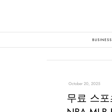
Skip
to
content
BUSINESS
무료 스포