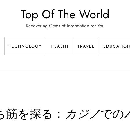
Top Of The World
Recovering Gems of Information for You
TECHNOLOGY
HEALTH
TRAVEL
EDUCATIO
ち筋を探る：
カジノ
での