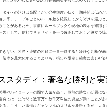
。タイへの賭けは高配当だが発生頻度が低く、期待値は低めだ
ョン率、テーブルごとのルール差を確認してから賭けを選ぶと
うことがあるため、事前にルールブックや現地の表示を確認す
ースとして、信頼できるサイトを一つ確認しておくと役立つ場
できない。連勝・連敗の連鎖に一喜一憂すると冷静な判断が崩
。勝率を最大化することよりも、損失を限定し確実に楽しむ姿
ススタディ：著名な勝利と実
裕層やハイローラーの間で人気が高く、巨額の勝負が話題にな
勝負では、短時間で数百万〜数千万単位の資金が動くことがあ
ある。こうした事例はギャンブルのスリルを象徴するが、大き