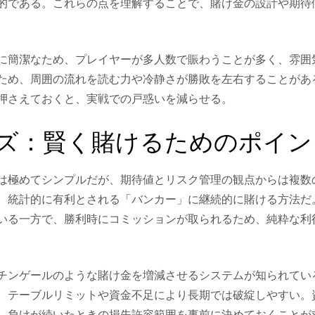
的である。これらの点を理解することで、賭け金の設計や期待
に簡潔なため、プレイヤーが多人数で賑わうことが多く、雰囲
ため、周囲の流れを読む力や冷静さが勝敗を左右することがあ
押さえておくと、実戦での戸惑いを減らせる。
ズ：賢く賭けるためのポイン
は極めてシンプルだが、期待値とリスク管理の観点からは複数
、統計的に有利とされる「バンカー」に継続的に賭ける方法だ
いる一方で、勝利時にコミッションが取られるため、純粋な利
チンゲールのような賭け金を増減させるシステムが知られてい
、テーブルリミットや資金不足により長期では破綻しやすい。
、負けが続いたときの損失許容範囲を事前に決めておくことが