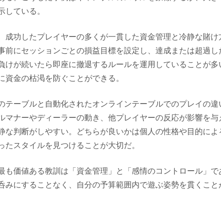
示している。
、成功したプレイヤーの多くが一貫した資金管理と冷静な賭け
事前にセッションごとの損益目標を設定し、達成または超過し
負けが続いたら即座に撤退するルールを運用していることが多
に資金の枯渇を防ぐことができる。
のテーブルと自動化されたオンラインテーブルでのプレイの違
ルマナーやディーラーの動き、他プレイヤーの反応が影響を与
静な判断がしやすい。どちらが良いかは個人の性格や目的によ
ったスタイルを見つけることが大切だ。
最も価値ある教訓は「資金管理」と「感情のコントロール」で
呑みにすることなく、自分の予算範囲内で遊ぶ姿勢を貫くこと