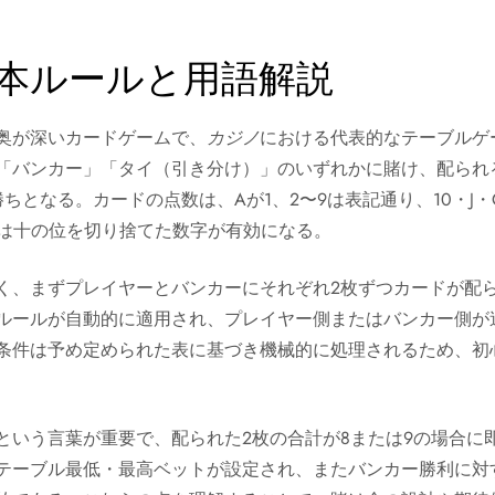
本ルールと用語解説
奥が深いカードゲームで、
カジノ
における代表的なテーブルゲ
「バンカー」「タイ（引き分け）」のいずれかに賭け、配られる
ちとなる。カードの点数は、Aが1、2〜9は表記通り、10・J・
合は十の位を切り捨てた数字が有効になる。
く、まずプレイヤーとバンカーにそれぞれ2枚ずつカードが配
ルールが自動的に適用され、プレイヤー側またはバンカー側が
条件は予め定められた表に基づき機械的に処理されるため、初
という言葉が重要で、配られた2枚の合計が8または9の場合に
テーブル最低・最高ベットが設定され、またバンカー勝利に対