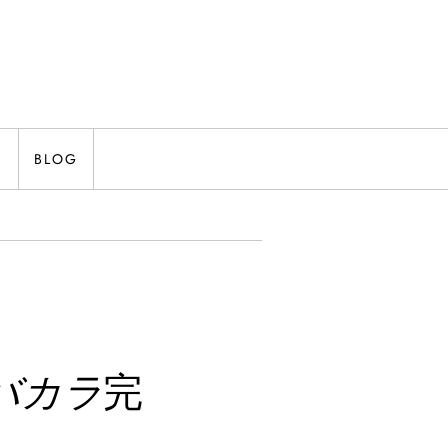
N
BLOG
バカラ
完