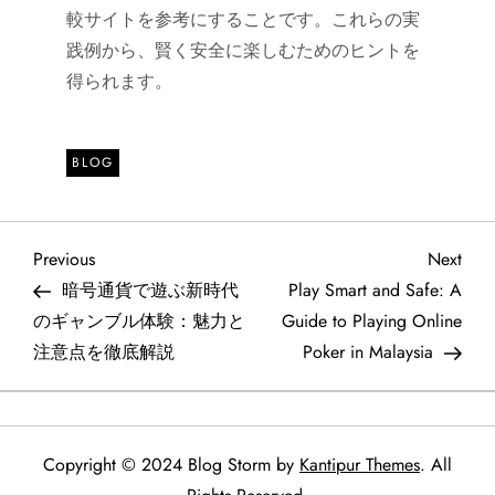
較サイトを参考にすることです。これらの実
践例から、賢く安全に楽しむためのヒントを
得られます。
BLOG
P
Previous
Next
Previous
Next
Post
Post
暗号通貨で遊ぶ新時代
Play Smart and Safe: A
o
のギャンブル体験：魅力と
Guide to Playing Online
注意点を徹底解説
Poker in Malaysia
s
t
n
Copyright © 2024 Blog Storm by
Kantipur Themes
. All