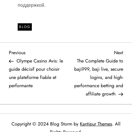
поддержкой.
BLOG
P
Previous
Next
Previous
Next
Post
Post
Olympe Casino Avis: le
The Complete Guide to
o
guide décisif pour choisir
baji999, baji live, secure
une plateforme fiable et
logins, and high-
s
performante
performance betting and
t
affiliate growth
n
a
Copyright © 2024 Blog Storm by
Kantipur Themes
. All